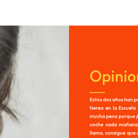
Opinio
Estos dos años han pa
Nerea en la Escuela 
mucha pena porque ¡El
coche cada mañana p
llama, consigue que 